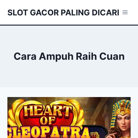
Skip
SLOT GACOR PALING DICARI
to
content
Cara Ampuh Raih Cuan