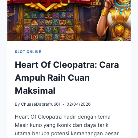
SLOT ONLINE
Heart Of Cleopatra: Cara
Ampuh Raih Cuan
Maksimal
By
ChuaseDabrafru661
02/04/2026
Heart Of Cleopatra hadir dengan tema
Mesir kuno yang ikonik dan daya tarik
utama berupa potensi kemenangan besar.