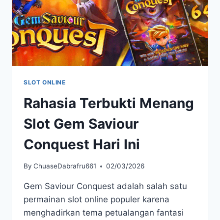
SLOT ONLINE
Rahasia Terbukti Menang
Slot Gem Saviour
Conquest Hari Ini
By
ChuaseDabrafru661
02/03/2026
Gem Saviour Conquest adalah salah satu
permainan slot online populer karena
menghadirkan tema petualangan fantasi