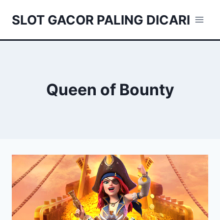
Skip
SLOT GACOR PALING DICARI
to
content
Queen of Bounty