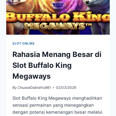
SLOT ONLINE
Rahasia Menang Besar di
Slot Buffalo King
Megaways
By
ChuaseDabrafru661
02/03/2026
Slot Buffalo King Megaways menghadirkan
sensasi permainan yang menegangkan
dengan potensi kemenangan besar melalui