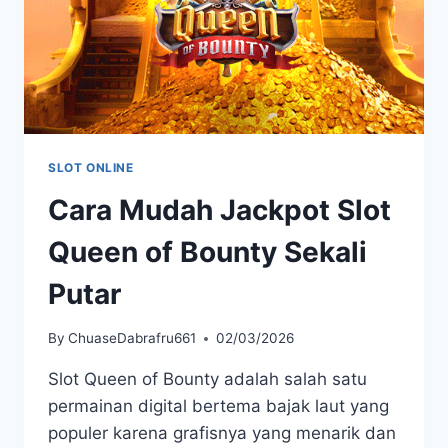
SLOT ONLINE
Cara Mudah Jackpot Slot
Queen of Bounty Sekali
Putar
By
ChuaseDabrafru661
02/03/2026
Slot Queen of Bounty adalah salah satu
permainan digital bertema bajak laut yang
populer karena grafisnya yang menarik dan