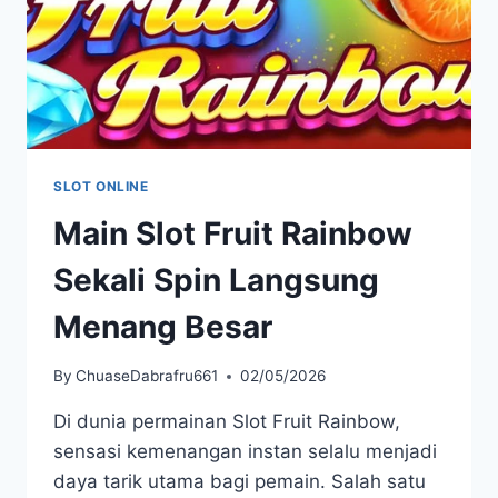
SLOT ONLINE
Main Slot Fruit Rainbow
Sekali Spin Langsung
Menang Besar
By
ChuaseDabrafru661
02/05/2026
Di dunia permainan Slot Fruit Rainbow,
sensasi kemenangan instan selalu menjadi
daya tarik utama bagi pemain. Salah satu