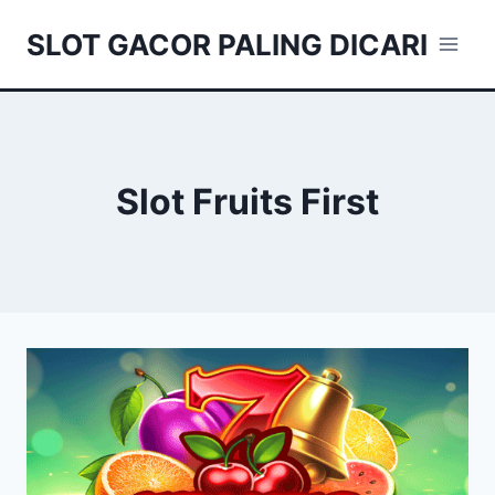
Skip
SLOT GACOR PALING DICARI
to
content
Slot Fruits First