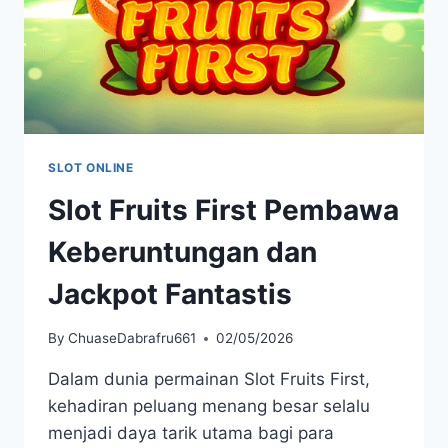
SLOT ONLINE
Slot Fruits First Pembawa
Keberuntungan dan
Jackpot Fantastis
By
ChuaseDabrafru661
02/05/2026
Dalam dunia permainan Slot Fruits First,
kehadiran peluang menang besar selalu
menjadi daya tarik utama bagi para