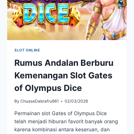
SLOT ONLINE
Rumus Andalan Berburu
Kemenangan Slot Gates
of Olympus Dice
By
ChuaseDabrafru661
02/03/2026
Permainan slot Gates of Olympus Dice
telah menjadi hiburan favorit banyak orang
karena kombinasi antara keseruan, dan