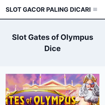
Skip
SLOT GACOR PALING DICARI
to
content
Slot Gates of Olympus
Dice