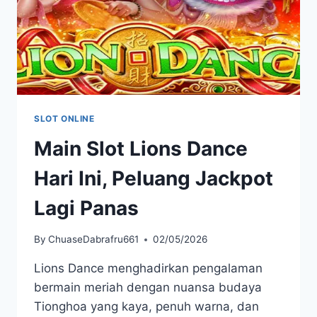
SLOT ONLINE
Main Slot Lions Dance
Hari Ini, Peluang Jackpot
Lagi Panas
By
ChuaseDabrafru661
02/05/2026
Lions Dance menghadirkan pengalaman
bermain meriah dengan nuansa budaya
Tionghoa yang kaya, penuh warna, dan