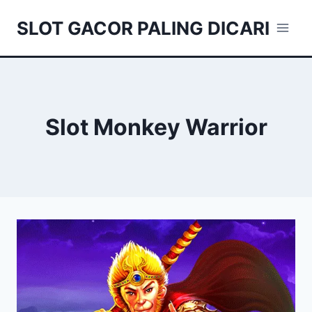
Skip
SLOT GACOR PALING DICARI
to
content
Slot Monkey Warrior