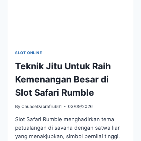
SLOT ONLINE
Teknik Jitu Untuk Raih
Kemenangan Besar di
Slot Safari Rumble
By
ChuaseDabrafru661
03/09/2026
Slot Safari Rumble menghadirkan tema
petualangan di savana dengan satwa liar
yang menakjubkan, simbol bernilai tinggi,