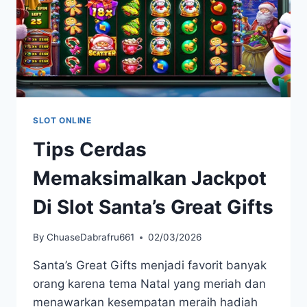
SLOT ONLINE
Tips Cerdas
Memaksimalkan Jackpot
Di Slot Santa’s Great Gifts
By
ChuaseDabrafru661
02/03/2026
Santa’s Great Gifts menjadi favorit banyak
orang karena tema Natal yang meriah dan
menawarkan kesempatan meraih hadiah