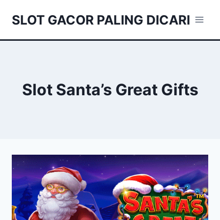
Skip
SLOT GACOR PALING DICARI
to
content
Slot Santa’s Great Gifts