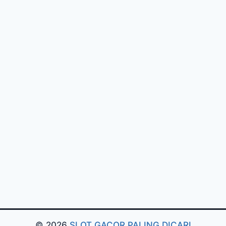
© 2026
SLOT GACOR PALING DICARI