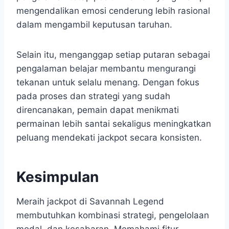
mengendalikan emosi cenderung lebih rasional
dalam mengambil keputusan taruhan.
Selain itu, menganggap setiap putaran sebagai
pengalaman belajar membantu mengurangi
tekanan untuk selalu menang. Dengan fokus
pada proses dan strategi yang sudah
direncanakan, pemain dapat menikmati
permainan lebih santai sekaligus meningkatkan
peluang mendekati jackpot secara konsisten.
Kesimpulan
Meraih jackpot di Savannah Legend
membutuhkan kombinasi strategi, pengelolaan
modal, dan kesabaran. Memahami fitur