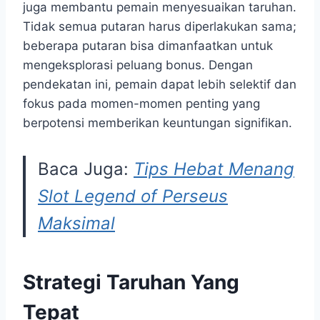
juga membantu pemain menyesuaikan taruhan.
Tidak semua putaran harus diperlakukan sama;
beberapa putaran bisa dimanfaatkan untuk
mengeksplorasi peluang bonus. Dengan
pendekatan ini, pemain dapat lebih selektif dan
fokus pada momen-momen penting yang
berpotensi memberikan keuntungan signifikan.
Baca Juga:
Tips Hebat Menang
Slot Legend of Perseus
Maksimal
Strategi Taruhan Yang
Tepat