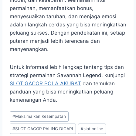
permainan, memanfaatkan bonus,
menyesuaikan taruhan, dan menjaga emosi
adalah langkah cerdas yang bisa meningkatkan
peluang sukses. Dengan pendekatan ini, setiap
putaran menjadi lebih terencana dan
menyenangkan.
Untuk informasi lebih lengkap tentang tips dan
strategi permainan Savannah Legend, kunjungi
SLOT GACOR POLA AKURAT
dan temukan
panduan yang bisa meningkatkan peluang
kemenangan Anda.
Post
#
Maksimalkan Kesempatan
Tags:
#
SLOT GACOR PALING DICARI
#
slot online