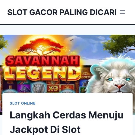
Skip
SLOT GACOR PALING DICARI
to
content
SLOT ONLINE
Langkah Cerdas Menuju
Jackpot Di Slot