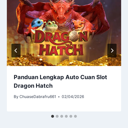
Panduan Lengkap Auto Cuan Slot
Dragon Hatch
By
ChuaseDabrafru661
02/04/2026