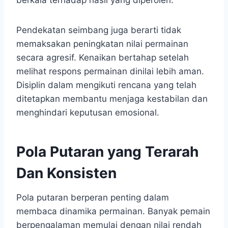
Pendekatan seimbang juga berarti tidak
memaksakan peningkatan nilai permainan
secara agresif. Kenaikan bertahap setelah
melihat respons permainan dinilai lebih aman.
Disiplin dalam mengikuti rencana yang telah
ditetapkan membantu menjaga kestabilan dan
menghindari keputusan emosional.
Pola Putaran yang Terarah
Dan Konsisten
Pola putaran berperan penting dalam
membaca dinamika permainan. Banyak pemain
berpengalaman memulai dengan nilai rendah