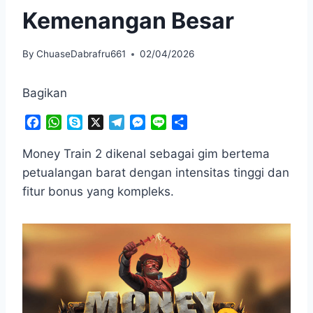
Kemenangan Besar
By
ChuaseDabrafru661
02/04/2026
Bagikan
F
W
S
X
T
M
L
S
a
h
k
e
e
i
h
c
a
y
l
s
n
a
Money Train 2 dikenal sebagai gim bertema
e
t
p
e
s
e
r
petualangan barat dengan intensitas tinggi dan
b
s
e
g
e
e
fitur bonus yang kompleks.
o
A
r
n
o
p
a
g
k
p
m
e
r