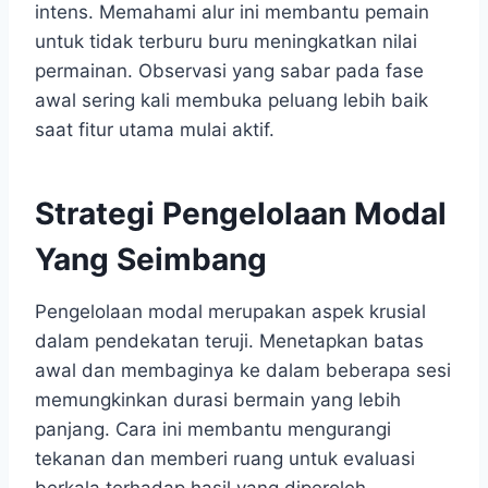
intens. Memahami alur ini membantu pemain
untuk tidak terburu buru meningkatkan nilai
permainan. Observasi yang sabar pada fase
awal sering kali membuka peluang lebih baik
saat fitur utama mulai aktif.
Strategi Pengelolaan Modal
Yang Seimbang
Pengelolaan modal merupakan aspek krusial
dalam pendekatan teruji. Menetapkan batas
awal dan membaginya ke dalam beberapa sesi
memungkinkan durasi bermain yang lebih
panjang. Cara ini membantu mengurangi
tekanan dan memberi ruang untuk evaluasi
berkala terhadap hasil yang diperoleh.