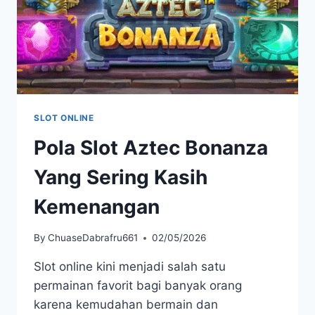
SLOT ONLINE
Pola Slot Aztec Bonanza
Yang Sering Kasih
Kemenangan
By
ChuaseDabrafru661
02/05/2026
Slot online kini menjadi salah satu
permainan favorit bagi banyak orang
karena kemudahan bermain dan