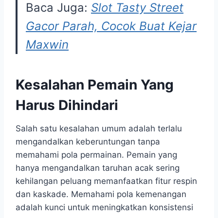
Baca Juga:
Slot Tasty Street
Gacor Parah, Cocok Buat Kejar
Maxwin
Kesalahan Pemain Yang
Harus Dihindari
Salah satu kesalahan umum adalah terlalu
mengandalkan keberuntungan tanpa
memahami pola permainan. Pemain yang
hanya mengandalkan taruhan acak sering
kehilangan peluang memanfaatkan fitur respin
dan kaskade. Memahami pola kemenangan
adalah kunci untuk meningkatkan konsistensi