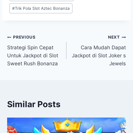
#
Trik Pola Slot Aztec Bonanza
Post
PREVIOUS
NEXT
Strategi Spin Cepat
Cara Mudah Dapat
navigation
Untuk Jackpot di Slot
Jackpot di Slot Joker s
Sweet Rush Bonanza
Jewels
Similar Posts