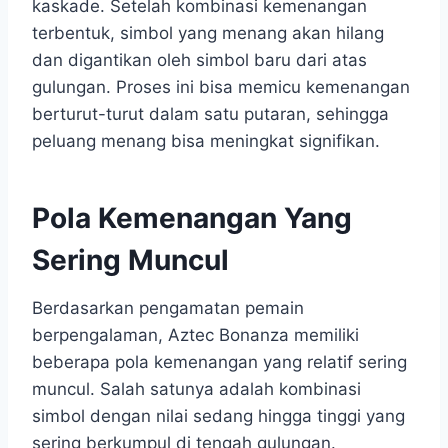
kaskade. Setelah kombinasi kemenangan
terbentuk, simbol yang menang akan hilang
dan digantikan oleh simbol baru dari atas
gulungan. Proses ini bisa memicu kemenangan
berturut-turut dalam satu putaran, sehingga
peluang menang bisa meningkat signifikan.
Pola Kemenangan Yang
Sering Muncul
Berdasarkan pengamatan pemain
berpengalaman, Aztec Bonanza memiliki
beberapa pola kemenangan yang relatif sering
muncul. Salah satunya adalah kombinasi
simbol dengan nilai sedang hingga tinggi yang
sering berkumpul di tengah gulungan.