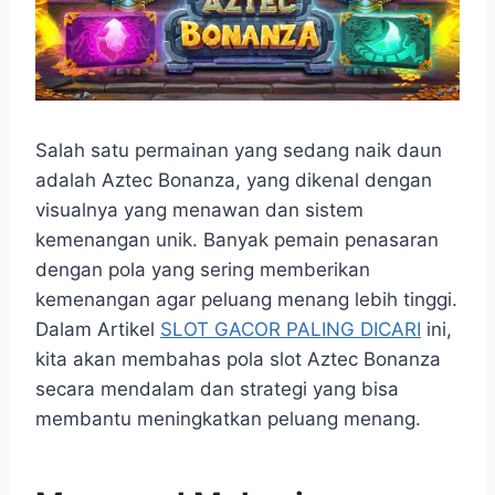
Salah satu permainan yang sedang naik daun
adalah Aztec Bonanza, yang dikenal dengan
visualnya yang menawan dan sistem
kemenangan unik. Banyak pemain penasaran
dengan pola yang sering memberikan
kemenangan agar peluang menang lebih tinggi.
Dalam Artikel
SLOT GACOR PALING DICARI
ini,
kita akan membahas pola slot Aztec Bonanza
secara mendalam dan strategi yang bisa
membantu meningkatkan peluang menang.