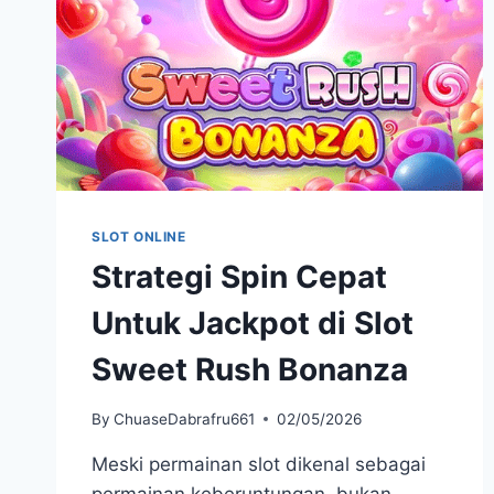
SLOT ONLINE
Strategi Spin Cepat
Untuk Jackpot di Slot
Sweet Rush Bonanza
By
ChuaseDabrafru661
02/05/2026
Meski permainan slot dikenal sebagai
permainan keberuntungan, bukan