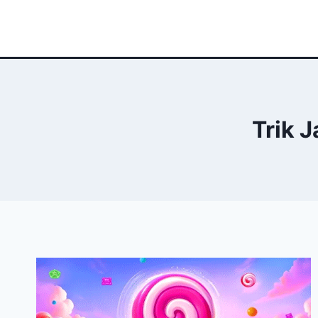
Skip
to
content
Trik 