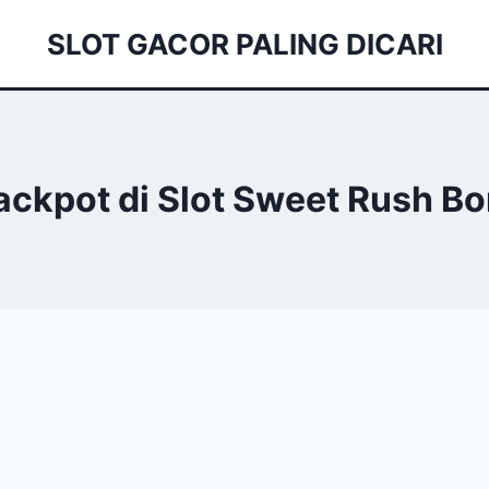
SLOT GACOR PALING DICARI
Jackpot di Slot Sweet Rush B