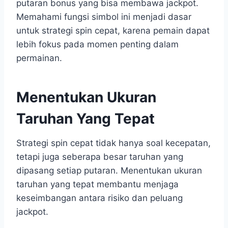
putaran bonus yang bisa membawa jackpot.
Memahami fungsi simbol ini menjadi dasar
untuk strategi spin cepat, karena pemain dapat
lebih fokus pada momen penting dalam
permainan.
Menentukan Ukuran
Taruhan Yang Tepat
Strategi spin cepat tidak hanya soal kecepatan,
tetapi juga seberapa besar taruhan yang
dipasang setiap putaran. Menentukan ukuran
taruhan yang tepat membantu menjaga
keseimbangan antara risiko dan peluang
jackpot.