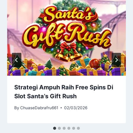
Strategi Ampuh Raih Free Spins Di
Slot Santa’s Gift Rush
By
ChuaseDabrafru661
02/03/2026