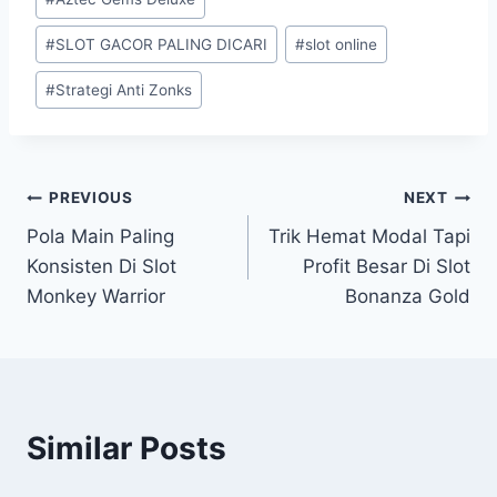
Tags:
#
SLOT GACOR PALING DICARI
#
slot online
#
Strategi Anti Zonks
Post
PREVIOUS
NEXT
Pola Main Paling
Trik Hemat Modal Tapi
navigation
Konsisten Di Slot
Profit Besar Di Slot
Monkey Warrior
Bonanza Gold
Similar Posts