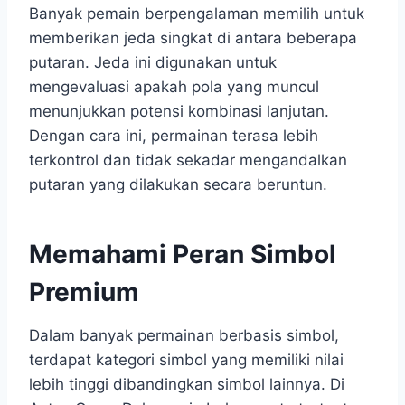
Banyak pemain berpengalaman memilih untuk
memberikan jeda singkat di antara beberapa
putaran. Jeda ini digunakan untuk
mengevaluasi apakah pola yang muncul
menunjukkan potensi kombinasi lanjutan.
Dengan cara ini, permainan terasa lebih
terkontrol dan tidak sekadar mengandalkan
putaran yang dilakukan secara beruntun.
Memahami Peran Simbol
Premium
Dalam banyak permainan berbasis simbol,
terdapat kategori simbol yang memiliki nilai
lebih tinggi dibandingkan simbol lainnya. Di