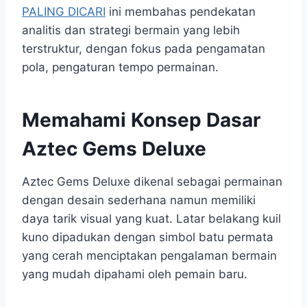
PALING DICARI
ini membahas pendekatan
analitis dan strategi bermain yang lebih
terstruktur, dengan fokus pada pengamatan
pola, pengaturan tempo permainan.
Memahami Konsep Dasar
Aztec Gems Deluxe
Aztec Gems Deluxe dikenal sebagai permainan
dengan desain sederhana namun memiliki
daya tarik visual yang kuat. Latar belakang kuil
kuno dipadukan dengan simbol batu permata
yang cerah menciptakan pengalaman bermain
yang mudah dipahami oleh pemain baru.