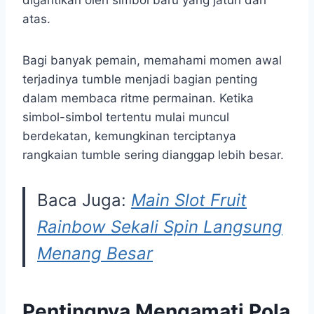
atas.
Bagi banyak pemain, memahami momen awal
terjadinya tumble menjadi bagian penting
dalam membaca ritme permainan. Ketika
simbol-simbol tertentu mulai muncul
berdekatan, kemungkinan terciptanya
rangkaian tumble sering dianggap lebih besar.
Baca Juga:
Main Slot Fruit
Rainbow Sekali Spin Langsung
Menang Besar
Pentingnya Mengamati Pola